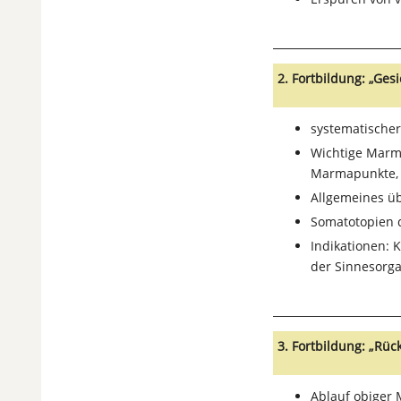
2. Fortbildung: „Ge
systematischer
Wichtige Marma
Marmapunkte, s
Allgemeines ü
Somatotopien 
Indikationen:
der Sinnesorga
3. Fortbildung: „Rü
Ablauf obiger