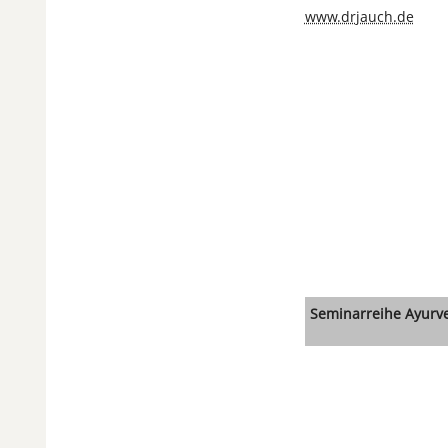
www.drjauch.de
Seminarreihe Ayurv