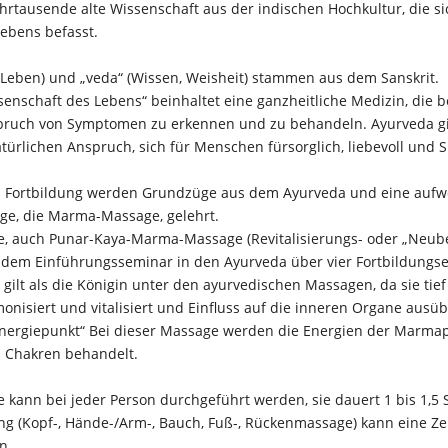
ahrtausende alte Wissenschaft aus der indischen Hochkultur, die si
ebens befasst.
 (Leben) und „veda“ (Wissen, Weisheit) stammen aus dem Sanskrit.
senschaft des Lebens“ beinhaltet eine ganzheitliche Medizin, die 
ruch von Symptomen zu erkennen und zu behandeln. Ayurveda gilt
türlichen Anspruch, sich für Menschen fürsorglich, liebevoll und 
gen Fortbildung werden Grundzüge aus dem Ayurveda und eine auf
e, die Marma-Massage, gelehrt.
, auch Punar-Kaya-Marma-Massage (Revitalisierungs- oder „Neub
 dem Einführungsseminar in den Ayurveda über vier Fortbildungsei
lt als die Königin unter den ayurvedischen Massagen, da sie tief 
nisiert und vitalisiert und Einfluss auf die inneren Organe ausüb
ergiepunkt“ Bei dieser Massage werden die Energien der Marmap
 Chakren behandelt.
kann bei jeder Person durchgeführt werden, sie dauert 1 bis 1,5 
g (Kopf-, Hände-/Arm-, Bauch, Fuß-, Rückenmassage) kann eine Zei
en.