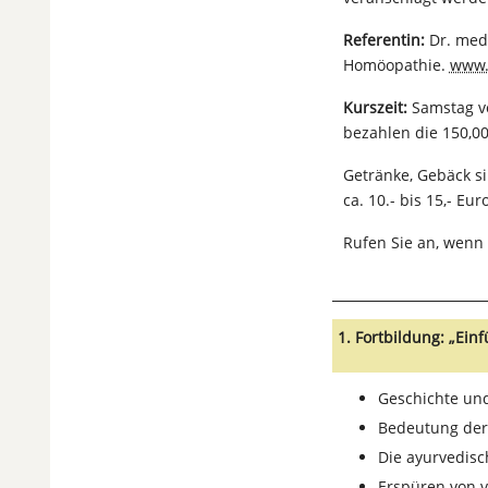
Referentin:
Dr. med.
Homöopathie.
www.
Kurszeit:
Samstag vo
bezahlen die 150,00
Getränke, Gebäck s
ca. 10.- bis 15,- Euro
Rufen Sie an, wenn
1. Fortbildung: „Ein
Geschichte und
Bedeutung der 
Die ayurvedisc
Erspüren von 