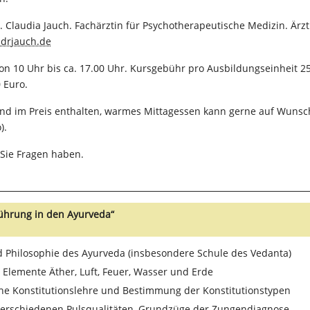
 Claudia Jauch. Fachärztin für Psychotherapeutische Medizin. Ärzt
drjauch.de
n 10 Uhr bis ca. 17.00 Uhr. Kursgebühr pro Ausbildungseinheit 25
 Euro.
ind im Preis enthalten, warmes Mittagessen kann gerne auf Wunsch
).
 Sie Fragen haben.
führung in den Ayurveda“
 Philosophie des Ayurveda (insbesondere Schule des Vedanta)
Elemente Äther, Luft, Feuer, Wasser und Erde
he Konstitutionslehre und Bestimmung der Konstitutionstypen
verschiedenen Pulsqualitäten, Grundzüge der Zungendiagnose