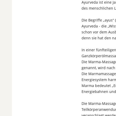
Ayurveda ist eine J
des menschlichen L
Die Begriffe „ayus“
Ayurveda - die „Wis
schon vor dem Ausb
denn sie hat den na
In einer fünfteili
Ganzkörperölmassag
Die Marma-Massage
genannt, wird nach
Die Marmamassage gi
Energiesystem harmo
Marma bedeutet „En
Energiebahnen und
Die Marma-Massage 
Teilkörperanwendun
veranschlagt werd